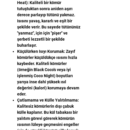
Heat): Kaliteli bir kömür
tutuştuktan sonra aniden aşırı
derece parlayıp tütünü yakmaz.
Isısını yavaş, kararlı ve eşit bir
şekilde verir. Bu sayede tütününüz
"yanmaz", için için "pişer" ve
şerbeti lezzetli bir şekilde
buharlaşır.
Küçülürken Isıyı Korumak: Zayıf
kömürler küçüldükçe ısısını hızla
kaybeder. Kaliteli kömürler
(örneğin Black Coco's veya iyi
işlenmiş Coco Night) boyutları
yarıya inse dahi yüksek ısıl
değerini (kalori) korumaya devam
eder.
Çatlamama ve Külle Yalıtılmama:
Kalitesiz kömürlerin dışı çabuk
külle kaplanır. Bu kül tabakası bir
yalıtım görevi görerek kömürün
ısısının lüleye geçmesini engeller