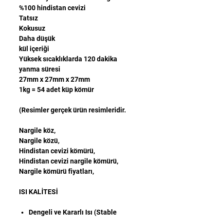
%100 hindistan cevizi
Tatsız
Kokusuz
Daha düşük
kül içeriği
Yüksek sıcaklıklarda 120 dakika
yanma süresi
27mm x 27mm x 27mm
1kg = 54 adet küp kömür
(Resimler gerçek ürün resimleridir.
Nargile köz,
Nargile közü,
Hindistan cevizi kömürü,
Hindistan cevizi nargile kömürü,
Nargile kömürü fiyatları,
ISI KALİTESİ
Dengeli ve Kararlı Isı (Stable