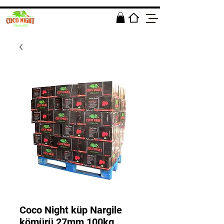
Coco Night küp Nargile
kömürü 27mm 100kg