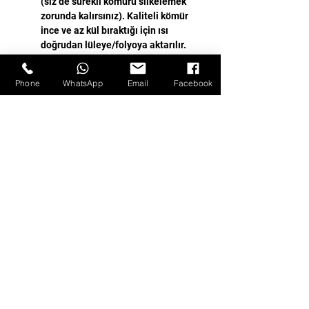
(siz de sürekli kömürü silkelemek
zorunda kalırsınız). Kaliteli kömür
ince ve az kül bıraktığı için ısı
doğrudan lüleye/folyoya aktarılır.
Sıfır Tat ve Koku Değişimi
Phone
WhatsApp
Email
Facebook
Bir nargile kömürünün en büyük
başarısı, kendi varlığını
hissettirmemesidir.
Nötr (Tatsız ve Kokusuz) Yanma:
Kalitesiz veya bağlayıcı kimyasalı
çok olan kömürler yanarken
ortama hafif bir toprak, kimyasal,
ahşap veya geniz yakan bir koku
yayar. Bu koku çekim esnasında
tütünün aromasına karışır ve
örneğin içtiğiniz "Çift Elma" veya
"Bisküvi" aromasının tadını bozar.
%100 Hindistan Cevizi Kabuğu
Etkisi: Sıfır tat/koku garantisi
sunan markalar, presleme