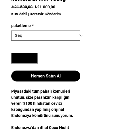
Normal
İndirimli
 ₺21.500,00 
₺21.000,00
Fiyat
Fiyat
KDV dahil
|
Ücretsiz Gönderim
paketleme
*
Adet
*
Hemen Satın Al
Piyasadaki tüm pahalı kömürleri
unutun, size paranızın karşılığını
veren %100 hindistan cevizi
kabuğundan yapılmış orijinal
Endonezya kömürünü sunuyorum.
Endonezya'dan ithal Coco Night