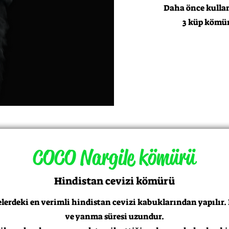
Daha önce kullan
3 küp kömür 
COCO Nargile kömürü
Hindistan cevizi kömürü
elerdeki en verimli hindistan cevizi kabuklarından yapılır.
ve yanma süresi uzundur.