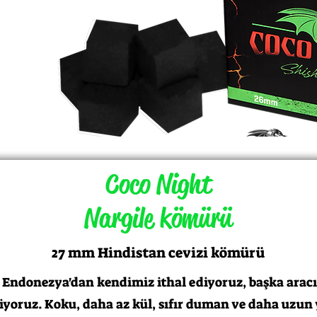
Coco Night
Nargile kömürü
27 mm Hindistan cevizi kömürü
ndonezya'dan kendimiz ithal ediyoruz, başka aracı 
liyoruz. Koku, daha az kül, sıfır duman ve daha uzun 