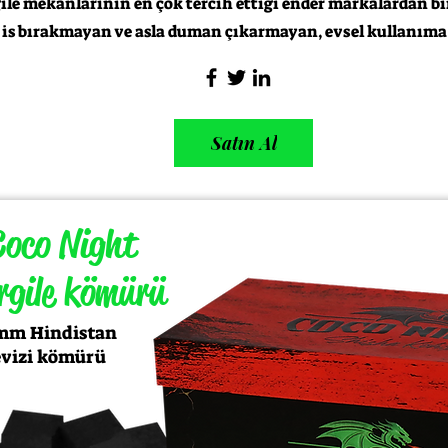
ile mekanlarının en çok tercih ettiği ender markalardan bir
 is bırakmayan ve asla duman çıkarmayan, evsel kullanıma y
Satın Al
Coco Night
rgile kömürü
 mm Hindistan
evizi kömürü