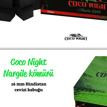
Coco Night
Nargile kömürü
26 mm Hindistan
cevizi kabuğu