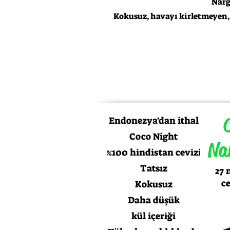
Narg
Kokusuz, havayı kirletmeyen,
Endonezya'dan ithal
Coco Night
Na
%100 hindistan cevizi
Tatsız
27
c
Kokusuz
Daha düşük
kül içeriği