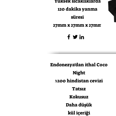
Yüksek sıcaklıklarda
120 dakika yanma
süresi
27mm x 27mm x 27mm
Endonezya'dan ithal Coco
Night
%100 hindistan cevizi
Tatsız
Kokusuz
Daha düşük
kül içeriği