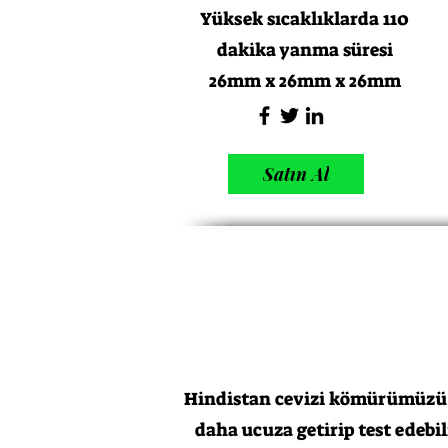
Yüksek sıcaklıklarda 110
dakika yanma süresi
Satın Al
26mm x 26mm x 26mm
Satın Al
Hindistan cevizi kömürümüzü E
daha ucuza getirip test edebi