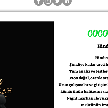
COCO 
Hind
Hindis
Şimdiye kadar üretilm
Tüm analiz ve testle
%100 doğal, özenle se
Uzun çalışmalar ve girişim
kömürünün kalitesini siz 
Night markası ile yüks
Bu ürünün imal