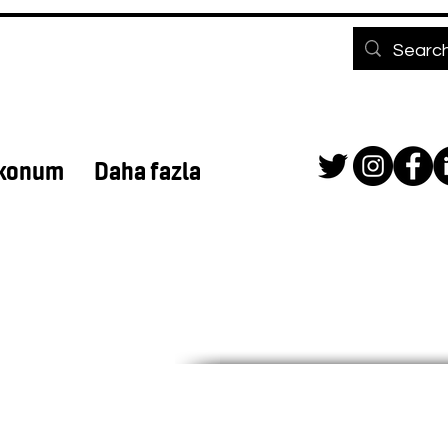
 konum
Daha fazla