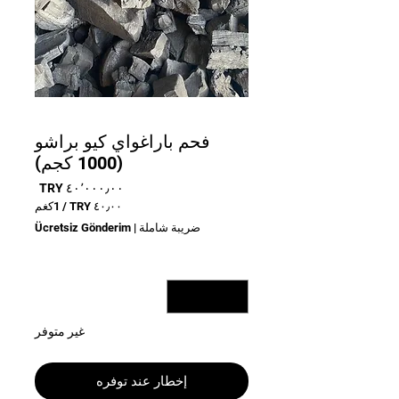
فحم باراغواي كيو براشو
(1000 كجم)
السعر
/
1كغم
‏٠
ضريبة شاملة
|
Ücretsiz Gönderim
لكل
1
الكمية
*
كجم
غير متوفر
إخطار عند توفره