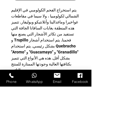
يتم استخراج الفحم الكولومبي في الإقليم
الشمالي لكولومبيا ، ولا سيما في مقاطعات
غواخيرا وماغدالينا وأتلانتيكو وبوليفار. تتميز
هذه المنطقة بغابات السافانا الجافة التي
تستفيد من تكاثر الأشجار التي يصنع منها
فحمنا. يتم استخدام أشجار Trupillo و
Quebracho بشكل رئيسي. يتم استخدام
"Granadillo" و "Guacamayo" و "Aromo"
بشكل أقل. هذه هي الأنواع التي تتميز
بكثافتها العالية وجودتها الممتازة للمنتج
الناتج.
خشبها صلب وثقيل. اللحاء سميك والأوراق
Phone
WhatsApp
Email
Facebook
خضراء فاتحة بأوراق ناعمة وسلسة. الجذع
مستقيم واسطواني ويبلغ متوسط ارتفاعه
20 مترا.
عملية التحويل: تضمن العملية أن المنتج
النهائي لديه مستوى الكربنة الصحيح
والخصائص الأخرى المطلوبة: اللون:
محتوى الكربون الأسود اللامع: 98٪
الرطوبة القصوى: 7-9٪ نطاق الفحم