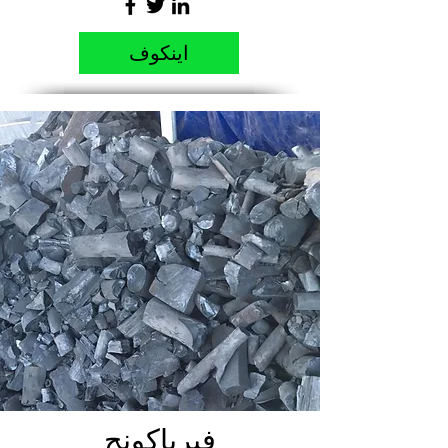
اينكوف
فيرباكونج