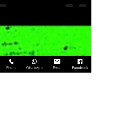
أهم الاتجاهات والتطورات في السوق، وستتعرف على
الخطوات اللازمة لتنمية أعمالك. اتجاهات سوق الفحم ش
سوق الفحم نموًا ملحوظًا في السنوات الأخيرة. فمع ازدي
رغبة الناس في قضاء المزيد من الوقت في الهواء الطل
ارتفع الطلب على فحم الشواء والشيشة. ويُلاحظ توجهٌ
خاص نحو المنتجات المستوردة عالية الجودة، حيث يتم
استبدال الفحم الرخيص ذي الجودة المتدنية بمنتجات أخ
تدوم لفترة أطول وتنتج رما
Phone
WhatsApp
Email
Facebook