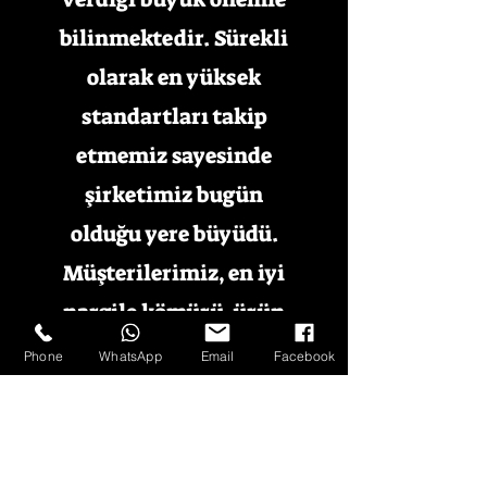
bilinmektedir. Sürekli
olarak en yüksek
standartları takip
etmemiz sayesinde
şirketimiz bugün
olduğu yere büyüdü.
Müşterilerimiz, en iyi
nargile kömürü, ürün
ve hizmetler de dahil
Phone
WhatsApp
Email
Facebook
olmak üzere her şeyin
en iyisini hak ediyor.
Hizmetlerimiz