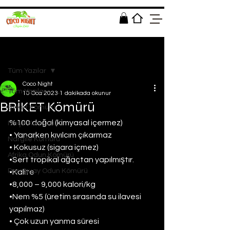
Yazı
Tüm Yazılar
Coco Night
Tüm Yazılar
10 Oca 2023
1 dakikada okunur
BRİKET Kömürü
Briket Kömürü
%100 doğal (kimyasal içermez)
Meşe Kömürü
• Yanarken kıvılcım çıkarmaz
Nargile Kömürü
• Kokusuz (sigara içmez)
Afrika Odun Kömürü
•Sert tropikal ağaçtan yapılmıştır.
Paraguay Odun Kömürü
•Kalite
•8,000 – 9,000 kalori/kg
•Nem %5 (üretim sırasında su ilavesi 
yapılmaz)
• Çok uzun yanma süresi