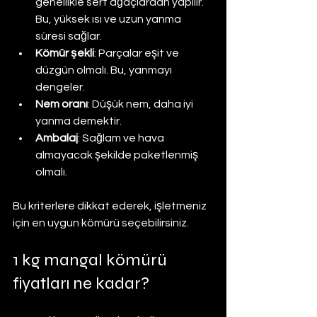
genellikle sert ağaçlardan yapılır. 
Bu, yüksek ısı ve uzun yanma 
süresi sağlar.
Kömür şekli
: Parçalar eşit ve 
düzgün olmalı. Bu, yanmayı 
dengeler.
Nem oranı
: Düşük nem, daha iyi 
yanma demektir.
Ambalaj
: Sağlam ve hava 
almayacak şekilde paketlenmiş 
olmalı.
Bu kriterlere dikkat ederek, işletmeniz 
için en uygun kömürü seçebilirsiniz.
1 kg mangal kömürü 
fiyatları ne kadar?