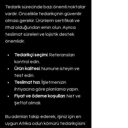
Tedarik sürecinde bazı önemli noktalar 
vardır. Öncelikle tedarikçinin güvenilir 
olması gerekir. Ürünlerin sertifikalı ve 
ithal olduğundan emin olun. Ayrıca 
teslimat süreleri ve lojistik destek 
önemlidir.
Tedarikçi seçimi
: Referansları 
kontrol edin.
Ürün kalitesi
: Numune isteyin ve 
test edin.
Teslimat hızı
: İşletmenizin 
ihtiyacına göre planlama yapın.
Fiyat ve ödeme koşulları
: Net ve 
şeffaf olmalı.
Bu adımları takip ederek, işiniz için en 
uygun Afrika odun kömürü tedarikçisini 