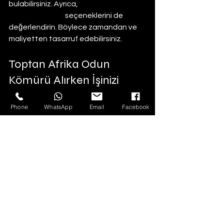
bulabilirsiniz. Ayrıca, 
online afrika odun 
kömürü tedariki
 seçeneklerini de 
değerlendirin. Böylece zamandan ve 
maliyetten tasarruf edebilirsiniz.
Toptan Afrika Odun 
Kömürü Alırken İşinizi 
Büyütün
Phone
WhatsApp
Email
Facebook
Toptan alım yaparak stok yönetimini 
kolaylaştırın. Müşterilerinize her zaman 
kaliteli kömür sunun. İşletmenizin 
büyümesi için fiyat avantajlarını 
kullanın. İyi bir tedarikçi ile uzun vadeli 
iş ilişkisi kurun.
Düzenli sipariş verin
: Stok 
bitmeden yenileyin.