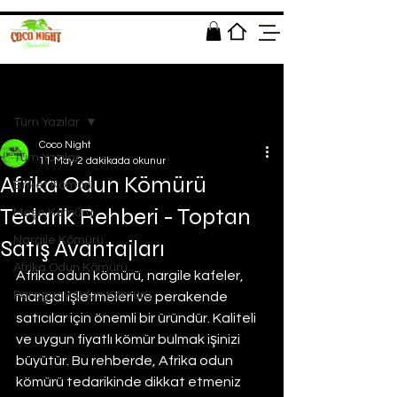
Yazı
Tüm Yazılar
Coco Night
Tüm Yazılar
11 May
2 dakikada okunur
Afrika Odun Kömürü
Briket Kömürü
Tedarik Rehberi - Toptan
Meşe Kömürü
Nargile Kömürü
Satış Avantajları
Afrika Odun Kömürü
Afrika odun kömürü, nargile kafeler, 
Paraguay Odun Kömürü
mangal işletmeleri ve perakende 
satıcılar için önemli bir üründür. Kaliteli 
ve uygun fiyatlı kömür bulmak işinizi 
büyütür. Bu rehberde, Afrika odun 
kömürü tedarikinde dikkat etmeniz 