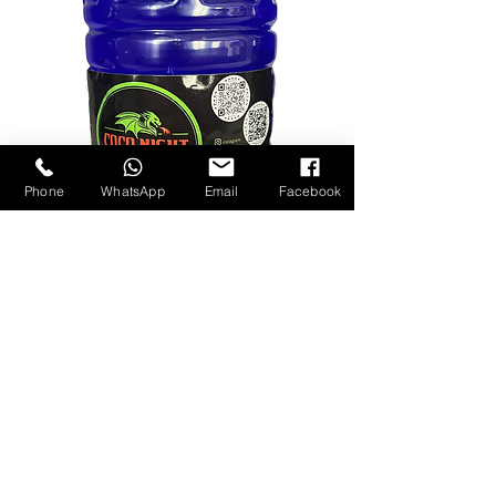
Phone
WhatsApp
Email
Facebook
Nereden satın
alırsan al
herzaman iade
garantili.
Yoğun kıvamıyla Coco Night Reşo jel
yakıtı tam istediğin gibi