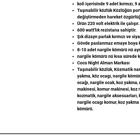
koli içerisinde 9 adet kırmızı, 
Taşınabilir közlük Közlüğün por
değiştirmeden hareket özgürlüğ
Ürün 220 volt elektrik ile çalışır.
600 watt'lık rezistana sahiptir.
Şık dizayn parlak kırmızı ve siy
Gövde paslanmaz emaye boya kul
8-10 adet nargile kömürü nü ayn
nargile kömürü nü kısa sürede kö
Coco Night Alman Markası
Taşınabilir közlük, Közmatik narg
yakma, köz ocagı, nargile kömürü
ocağı, nargile ocak, koz yakma,
makinesi, komur makinesi, koz m
kozmatik, nargile aksesuarları,
nargile ocagı komur, koz yakma m
kömürü.