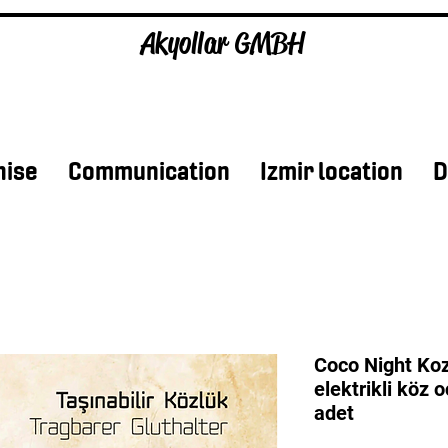
Akyollar GMBH
hise
Communication
Izmir location
D
Coco Night Ko
elektrikli köz 
adet