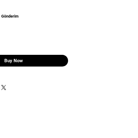
z Gönderim
Buy Now