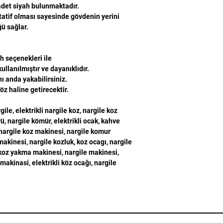
9 adet siyah bulunmaktadır.
tatif olması sayesinde gövdenin yerini
ü sağlar.
ah seçenekleri ile
lanılmıştır ve dayanıklıdır.
ı anda yakabilirsiniz.
z haline getirecektir.
ile, elektrikli nargile koz, nargile koz
, nargile kömür, elektrikli ocak, kahve
 nargile koz makinesi, nargile komur
akinesi, nargile kozluk, koz ocagı, nargile
 koz yakma makinesi, nargile makinesi,
akinasi, elektrikli köz ocağı, nargile