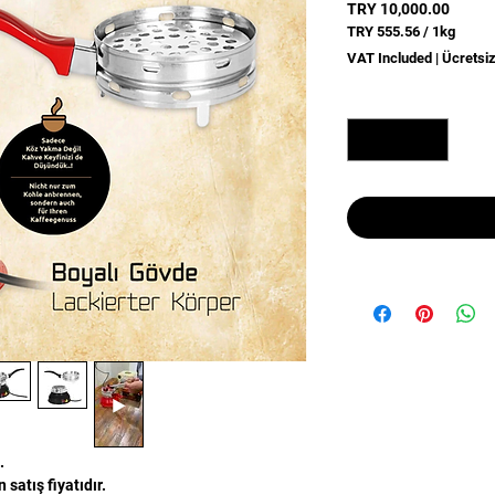
Price
TRY 10,000.00
TRY 555.56
/
1kg
TRY 555.56
VAT Included
|
Ücretsi
per
1
Quantity
*
Kilogram
t.
 satış fiyatıdır.