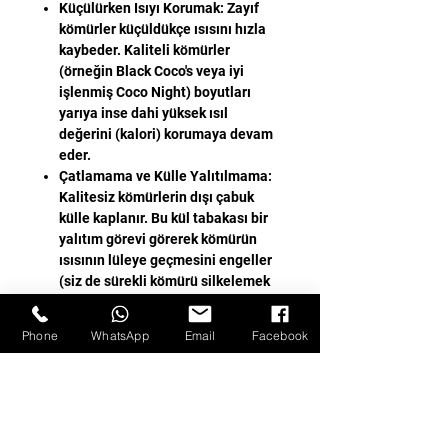
Küçülürken Isıyı Korumak: Zayıf
kömürler küçüldükçe ısısını hızla
kaybeder. Kaliteli kömürler
(örneğin Black Coco's veya iyi
işlenmiş Coco Night) boyutları
yarıya inse dahi yüksek ısıl
değerini (kalori) korumaya devam
eder.
Çatlamama ve Külle Yalıtılmama:
Kalitesiz kömürlerin dışı çabuk
külle kaplanır. Bu kül tabakası bir
yalıtım görevi görerek kömürün
ısısının lüleye geçmesini engeller
(siz de sürekli kömürü silkelemek
zorunda kalırsınız). Kaliteli kömür
ince ve az kül bıraktığı için ısı
Phone
WhatsApp
Email
Facebook
doğrudan lüleye/folyoya aktarılır.
Sıfır Tat ve Koku Değişimi
Bir nargile kömürünün en büyük