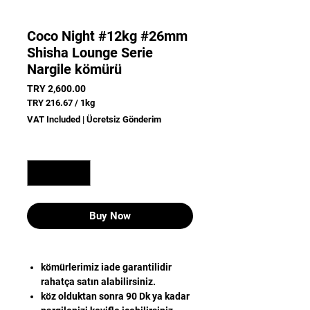
Coco Night #12kg #26mm
Shisha Lounge Serie
Nargile kömürü
Price
TRY 2,600.00
TRY 216.67
/
1kg
TRY 216.67
VAT Included
|
Ücretsiz Gönderim
per
1
Kilogram
Quantity
*
Buy Now
kömürlerimiz iade garantilidir
rahatça satın alabilirsiniz.
köz olduktan sonra 90 Dk ya kadar