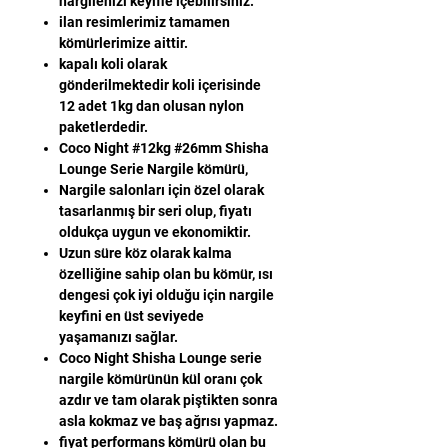
nargilenizi keyifle içebilirsiniz.
ilan resimlerimiz tamamen
kömürlerimize aittir.
kapalı koli olarak
gönderilmektedir koli içerisinde
12 adet 1kg dan olusan nylon
paketlerdedir.
Coco Night #12kg #26mm Shisha
Lounge Serie Nargile kömürü,
Nargile salonları için özel olarak
tasarlanmış bir seri olup, fiyatı
oldukça uygun ve ekonomiktir.
Uzun süre köz olarak kalma
özelliğine sahip olan bu kömür, ısı
dengesi çok iyi olduğu için nargile
keyfini en üst seviyede
yaşamanızı sağlar.
Coco Night Shisha Lounge serie
nargile kömürünün kül oranı çok
azdır ve tam olarak piştikten sonra
asla kokmaz ve baş ağrısı yapmaz.
fiyat performans kömürü olan bu