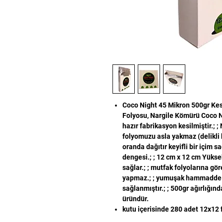
Coco Night 45 Mikron 500gr Kes
Folyosu, Nargile Kömürü Coco N
hazır fabrikasyon kesilmiştir.; 
folyomuzu asla yakmaz (delikli kı
oranda dağıtır keyifli bir içim sa
dengesi.; ; 12 cm x 12 cm Yüksek
sağlar.; ; mutfak folyolarına g
yapmaz.; ; yumuşak hammadde ku
sağlanmıştır.; ; 500gr ağırlığınd
üründür.
kutu içerisinde 280 adet 12x12 