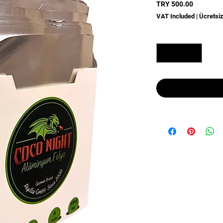
Price
TRY 500.00
VAT Included
|
Ücretsi
Quantity
*