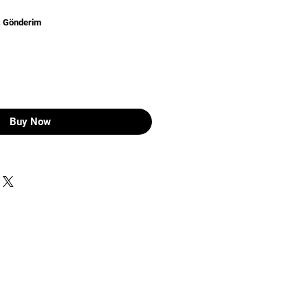
z Gönderim
Buy Now