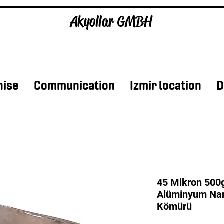
Akyollar GMBH
hise
Communication
Izmir location
D
45 Mikron 500g
Alüminyum Narg
Kömürü