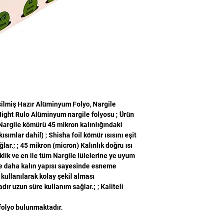
ilmiş Hazır Alüminyum Folyo, Nargile
ight Rulo Alüminyum nargile folyosu ; Ürün
; Nargile kömürü 45 mikron kalınlığındaki
sımlar dahil) ; Shisha foil kömür ısısını eşit
ğlar.; ; 45 mikron (micron) Kalınlık doğru ısı
lik ve en ile tüm Nargile lülelerine ye uyum
öre daha kalın yapısı sayesinde esneme
llanılarak kolay şekil alması
adır uzun süre kullanım sağlar.; ; Kaliteli
folyo bulunmaktadır.