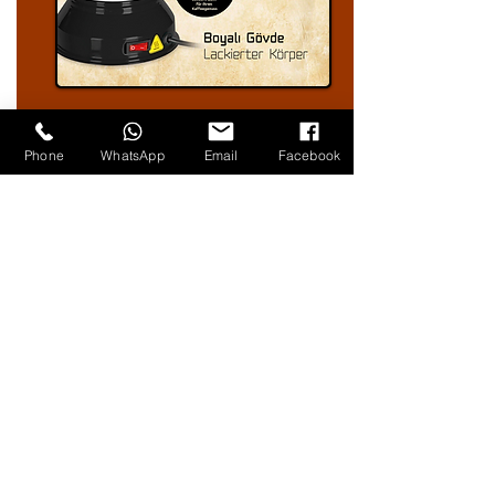
Phone
WhatsApp
Email
Facebook
İade garantili
Coco Night Güvencesi ile
Coco Night markası altında hangi ürün
olursa olsun her zaman iade garantili