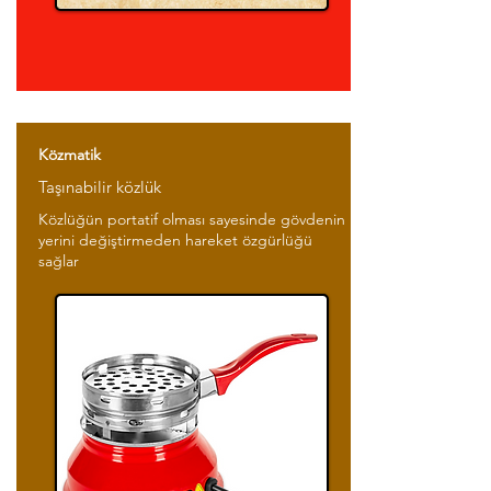
Közmatik
Taşınabilir közlük
Közlüğün portatif olması sayesinde gövdenin
yerini değiştirmeden hareket özgürlüğü
sağlar