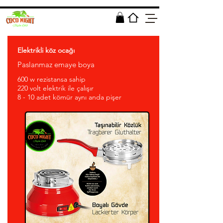
Elektrikli köz ocağı
Paslanmaz emaye boya
600 w rezistansa sahip
220 volt elektrik ile çalışır
8 - 10 adet kömür aynı anda pişer