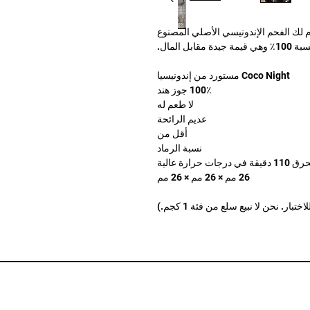
م لك الفحم الإندونيسي الأصلي المصنوع
بل المال.
Coco Night مستورد من إندونيسيا
100٪ جوز هند
لا طعم له
عديم الرائحة
أقل من
نسبة الرماد
رجات حرارة عالية
26 مم × 26 مم × 26 مم
بار. نحن لا نبيع سلع من فئة 1 كجم.)