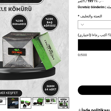
/
1كغم
‏٢٨٠٫٠٠ TRY
لة
|
Ücretsiz Gönderim
لكل
1
التعبئة والتغليف
*
كجم
؟ اكتب رجاءا (اختياري)
0/500
الكمية
*
İade politikası