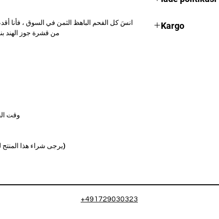
Beğenmediğiniz tüm 
انسَ كل الفحم الباهظ الثمن في السوق ، فأنا أقد
Kargo
iade alıyoruz Güvenl
من قشرة جوز الهند بنسبة 100٪ وهي قيمة جيدة مقا
Öğlene kadar verilen
kargoya verilir.
وقت الحرق 110 دقيقة في د
(يرجى شراء هذا المنتج للاخت
+491729030323