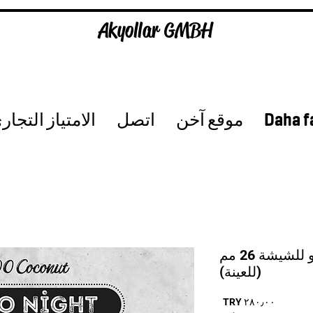
Akyollar GMBH
Daha f
موقع آخن
اتصل
الامتياز التجار
فحم كوكو نايت كوكو للشيشة 26 مم
(للعينة)
السعر